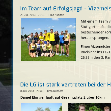
Im Team auf Erfolgsjagd - Vizemeis
23 Juli, 2013 - 21:51
--
Timo Kühnert
Mit einem Team vo
Stuttgarter „Stad
bestechender Form
heraussprangen.
Einen Vizemeistert
Rückkehr ins LG-Tr
26,35m den 3. Ran
Die LG ist stark vertreten bei der 
8 Juli, 2013 - 20:30
--
Timo Kühnert
Daniel Ehinger läuft auf Gesamtplatz 2 über 10km