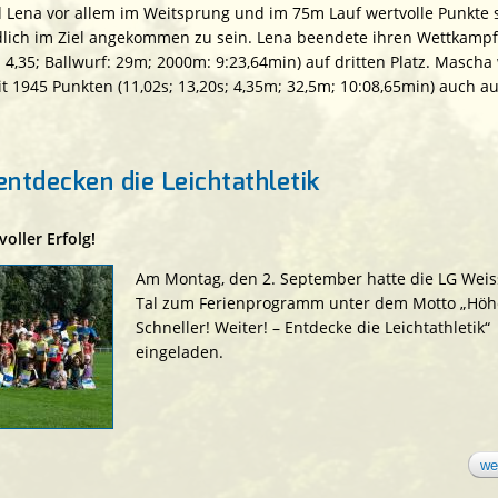
 Lena vor allem im Weitsprung und im 75m Lauf wertvolle Punkte
ich im Ziel angekommen zu sein. Lena beendete ihren Wettkampf
4,35; Ballwurf: 29m; 2000m: 9:23,64min) auf dritten Platz. Mascha 
t 1945 Punkten (11,02s; 13,20s; 4,35m; 32,5m; 10:08,65min) auch a
entdecken die Leichtathletik
oller Erfolg!
Am Montag, den 2. September hatte die LG Wei
Tal zum Ferienprogramm unter dem Motto „Höh
Schneller! Weiter! – Entdecke die Leichtathletik“
eingeladen.
we