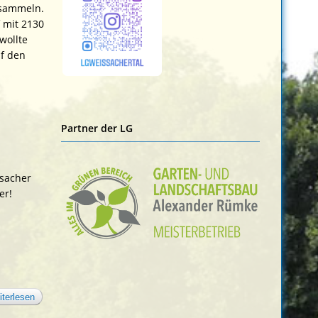
 sammeln.
 mit 2130
wollte
uf den
Partner der LG
ssacher
er!
iterlesen
über höher!
schneller!