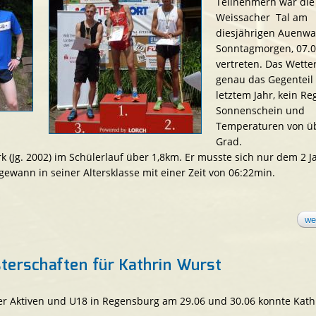
Teilnehmern war die
Weissacher Tal am
diesjährigen Auenwa
Sonntagmorgen, 07.
vertreten. Das Wette
genau das Gegenteil
letztem Jahr, kein R
Sonnenschein und
Temperaturen von ü
Grad.
k (Jg. 2002) im Schülerlauf über 1,8km. Er musste sich nur dem 2 J
ewann in seiner Altersklasse mit einer Zeit von 06:22min.
we
terschaften für Kathrin Wurst
er Aktiven und U18 in Regensburg am 29.06 und 30.06 konnte Kath