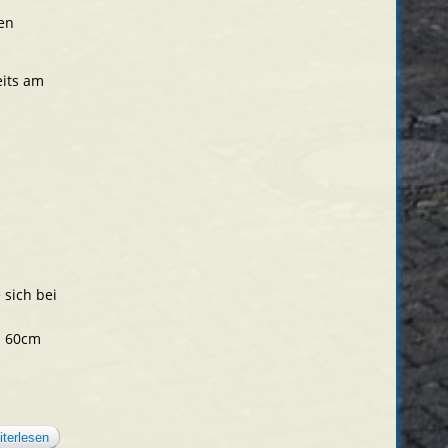
en
eits am
 sich bei
m 60cm
iterlesen
über pia wurst