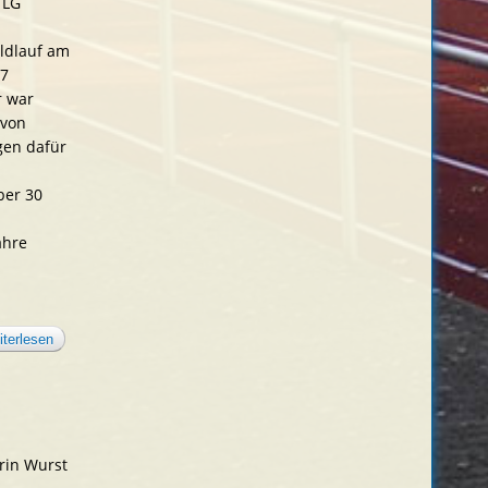
 LG
ldlauf am
07
r war
 von
egen dafür
ber 30
ahre
iterlesen
über die lg
ist stark
vertreten bei
der
hitzeschlacht
in auenwald
rin Wurst