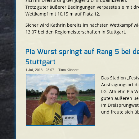
sich im Dreisprung der Jugend U18 qualifizieren.
Trotz guter äußerer Bedingungen verpasste sie mit d
Wettkampf mit 10,15 m auf Platz 12.
Sicher wird Kathrin bereits im nächsten Wettkampf wie
13.07 bei den Regiomeisterschaften in Stuttgart.
Pia Wurst springt auf Rang 5 bei 
Stuttgart
1 Juli, 2013 - 23:07
--
Timo Kühnert
Das Stadion „Fest
Austragungsort de
LG- Athletin Pia W
guten äußeren Bed
Im Dreisprungwett
und freute sich ü