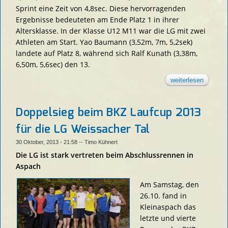
Sprint eine Zeit von 4,8sec. Diese hervorragenden
Ergebnisse bedeuteten am Ende Platz 1 in ihrer
Altersklasse. In der Klasse U12 M11 war die LG mit zwei
Athleten am Start. Yao Baumann (3,52m, 7m, 5,2sek)
landete auf Platz 8, während sich Ralf Kunath (3,38m,
6,50m, 5,6sec) den 13.
weiterlesen
über
nikolau
der c-un
schüler 
schornd
Doppelsieg beim BKZ Laufcup 2013
samstag
07.12.
für die LG Weissacher Tal
30 Oktober, 2013 - 21:58
--
Timo Kühnert
Die LG ist stark vertreten beim Abschlussrennen in
Aspach
Am Samstag, den
26.10. fand in
Kleinaspach das
letzte und vierte