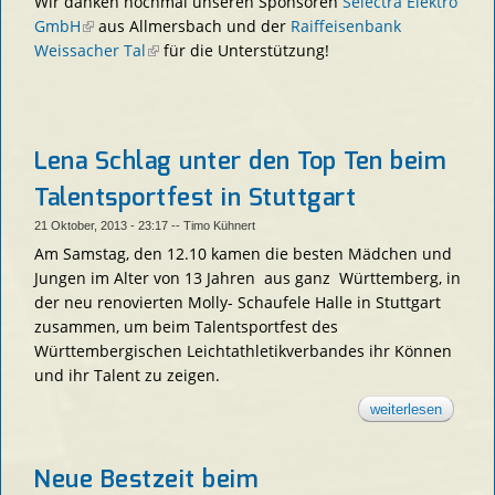
Wir danken nochmal unseren Sponsoren
Selectra Elektro
GmbH
(link is external)
aus Allmersbach und der
Raiffeisenbank
Weissacher Tal
(link is external)
für die Unterstützung!
Lena Schlag unter den Top Ten beim
Talentsportfest in Stuttgart
21 Oktober, 2013 - 23:17
--
Timo Kühnert
Am Samstag, den 12.10 kamen die besten Mädchen und
Jungen im Alter von 13 Jahren aus ganz Württemberg, in
der neu renovierten Molly- Schaufele Halle in Stuttgart
zusammen, um beim Talentsportfest des
Württembergischen Leichtathletikverbandes ihr Können
und ihr Talent zu zeigen.
weiterlesen
über len
schlag u
den top 
beim
talentsp
Neue Bestzeit beim
in stuttg