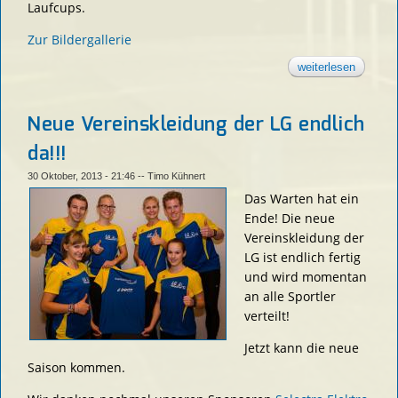
Laufcups.
Zur Bildergallerie
weiterlesen
über
doppels
beim bk
laufcup
2013 für
Neue Vereinskleidung der LG endlich
die lg
weissac
da!!!
tal
30 Oktober, 2013 - 21:46
--
Timo Kühnert
Das Warten hat ein
Ende! Die neue
Vereinskleidung der
LG ist endlich fertig
und wird momentan
an alle Sportler
verteilt!
Jetzt kann die neue
Saison kommen.