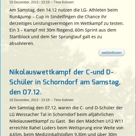
18 Dezember, 2013 - 23:19
--
Timo Kühnert
Am Samstag, den 14.12 nutzen die LG- Athleten beim
Run&Jump – Cup in Sindelfingen die Chance ihr
derzeitiges Leistungsvermögen im Wettkampf zu testen.
Ein 3 – Kampf mit 30m fliegend, 60m Sprint aus dem
Startblock und dem 5er Sprunglauf galt es zu
absolvieren.
weiterlesen
über run
jump – 
in
sindelfi
– lena
Nikolauswettkampf der C-und D-
schlag
zeigt ihr
Schüler in Schorndorf am Samstag,
stärken
den 07.12.
18 Dezember, 2013 - 23:18
--
Timo Kühnert
Am Samstag den 07.12. waren die C- und D-Schüler der
LG Weissacher Tal in Schorndorf beim alljährlichen
Nikolauswettkampf zu Gast. Bei den Mädchen U12 W11
erreichte Rahel Lüders beim Weitsprung eine Weite von
4,65m, beim Medizinballstoßen 9,30m und über 30m