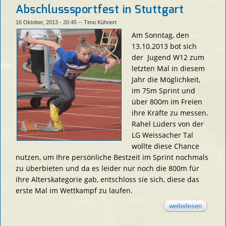
Abschlusssportfest in Stuttgart
16 Oktober, 2013 - 20:45
--
Timo Kühnert
Am Sonntag, den
13.10.2013 bot sich
der Jugend W12 zum
letzten Mal in diesem
Jahr die Möglichkeit,
im 75m Sprint und
über 800m im Freien
ihre Kräfte zu messen.
Rahel Lüders von der
LG Weissacher Tal
wollte diese Chance
nutzen, um Ihre persönliche Bestzeit im Sprint nochmals
zu überbieten und da es leider nur noch die 800m für
ihre Alterskategorie gab, entschloss sie sich, diese das
erste Mal im Wettkampf zu laufen.
weiterlesen
über neu
beim
abschlu