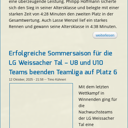
eine überzeugende Leistung. Philipp Hoffmann sicherte
sich den Sieg in seiner Altersklasse und belegte mit einer
starken Zeit von 4:28 Minuten den zweiten Platz in der
Gesamtwertung. Auch Lasse Wenzel lief ein starkes
Rennen und gewann seine Altersklasse in 4:38 Minuten.
weiterlesen
über sta
weissach
kreiswal
Erfolgreiche Sommersaison für die
LG Weissacher Tal – U8 und U10
Teams beenden Teamliga auf Platz 6
12 Oktober, 2025 - 21:58
--
Timo Kühnert
Mit dem letzten
Wettkampf in
Winnenden ging für
die
Nachwuchsteams
der LG Weissacher
Tal eine