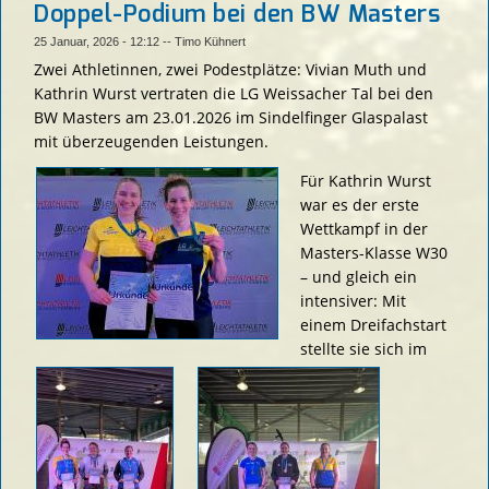
weissac
Doppel-Podium bei den BW Masters
tal
25 Januar, 2026 - 12:12
--
Timo Kühnert
Zwei Athletinnen, zwei Podestplätze: Vivian Muth und
Kathrin Wurst vertraten die LG Weissacher Tal bei den
BW Masters am 23.01.2026 im Sindelfinger Glaspalast
mit überzeugenden Leistungen.
Für Kathrin Wurst
war es der erste
Wettkampf in der
Masters-Klasse W30
– und gleich ein
intensiver: Mit
einem Dreifachstart
stellte sie sich im