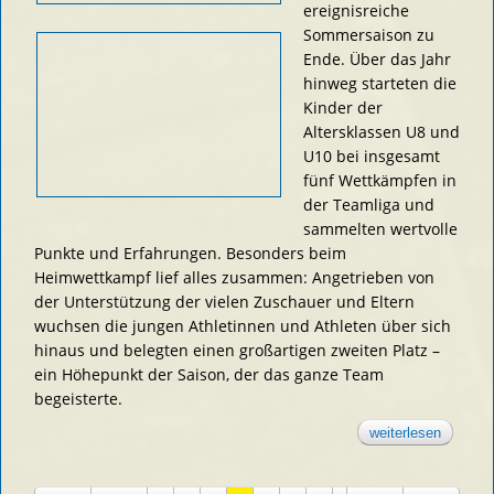
ereignisreiche
Sommersaison zu
Ende. Über das Jahr
hinweg starteten die
Kinder der
Altersklassen U8 und
U10 bei insgesamt
fünf Wettkämpfen in
der Teamliga und
sammelten wertvolle
Punkte und Erfahrungen. Besonders beim
Heimwettkampf lief alles zusammen: Angetrieben von
der Unterstützung der vielen Zuschauer und Eltern
wuchsen die jungen Athletinnen und Athleten über sich
hinaus und belegten einen großartigen zweiten Platz –
ein Höhepunkt der Saison, der das ganze Team
begeisterte.
weiterlesen
über
erfolgre
sommer
für die l