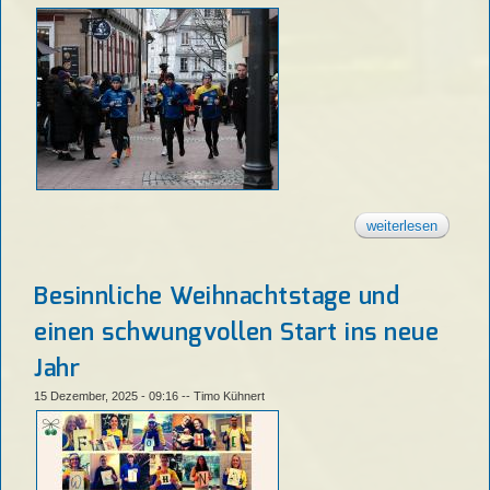
weiterlesen
über sta
jahresa
der lg
weissach
beim
Besinnliche Weihnachtstage und
backnan
silveste
einen schwungvollen Start ins neue
philipp
hoffmann
Jahr
in die t
über 10
15 Dezember, 2025 - 09:16
--
Timo Kühnert