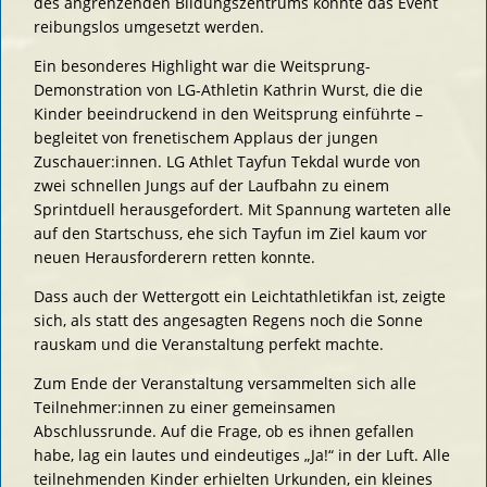
des angrenzenden Bildungszentrums konnte das Event
reibungslos umgesetzt werden.
Ein besonderes Highlight war die Weitsprung-
Demonstration von LG‑Athletin Kathrin Wurst, die die
Kinder beeindruckend in den Weitsprung einführte –
begleitet von frenetischem Applaus der jungen
Zuschauer:innen. LG Athlet Tayfun Tekdal wurde von
zwei schnellen Jungs auf der Laufbahn zu einem
Sprintduell herausgefordert. Mit Spannung warteten alle
auf den Startschuss, ehe sich Tayfun im Ziel kaum vor
neuen Herausforderern retten konnte.
Dass auch der Wettergott ein Leichtathletikfan ist, zeigte
sich, als statt des angesagten Regens noch die Sonne
rauskam und die Veranstaltung perfekt machte.
Zum Ende der Veranstaltung versammelten sich alle
Teilnehmer:innen zu einer gemeinsamen
Abschlussrunde. Auf die Frage, ob es ihnen gefallen
habe, lag ein lautes und eindeutiges „Ja!“ in der Luft. Alle
teilnehmenden Kinder erhielten Urkunden, ein kleines